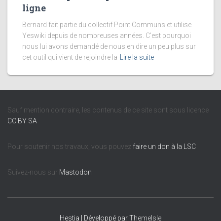
ligne
Bernard fait partie du collectif Point Communs et utilise
Yeswiki depuis de nombreuses années. C’est pourquoi
nous lui avons demandé de nous en dire un peu plus sur
cet outil qui vient de rejoindre la
Lire la suite
Sauf mention contraire, les contenus de ce site sont sous licence
CC BY SA
Pour soutenir nos travaux, vous pouvez
faire un don à la LSC
Suivez-nous sur
Mastodon
Hestia | Développé par
ThemeIsle